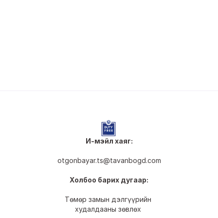
2022 ОНЫ ХАГАС ЖИЛИЙН ҮЙЛ 
АЖИЛЛАГААНЫ ТАЙЛАН
April 24, 2024
И-мэйл хаяг:
otgonbayar.ts@tavanbogd.com
Холбоо барих дугаар:
Төмөр замын дэлгүүрийн 
худалдааны зөвлөх 