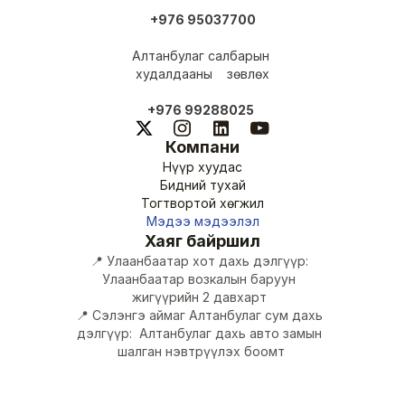
+976 95037700
Алтанбулаг салбарын 
худалдааны    зөвлөх
+976 99288025
Компани
Нүүр хуудас
Бидний тухай
Тогтвортой хөгжил
Мэдээ мэдээлэл
Хаяг байршил
📍 Улаанбаатар хот дахь дэлгүүр: 
Улаанбаатар возкалын баруун 
жигүүрийн 2 давхарт 
📍 Сэлэнгэ аймаг Алтанбулаг сум дахь 
дэлгүүр:  Алтанбулаг дахь авто замын 
шалган нэвтрүүлэх боомт